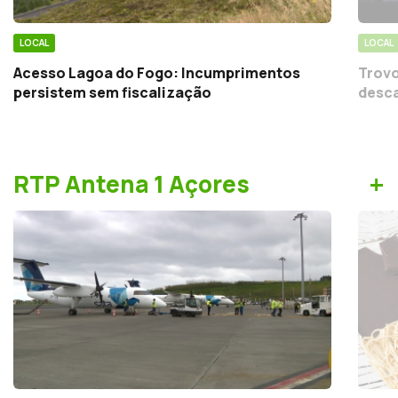
LOCAL
LOCAL
Acesso Lagoa do Fogo: Incumprimentos
Trovo
persistem sem fiscalização
desca
+
RTP Antena 1 Açores