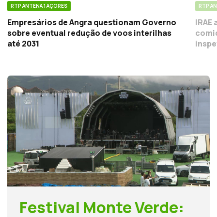
RTP ANTENA 1 AÇORES
RTP AN
Empresários de Angra questionam Governo
IRAE 
sobre eventual redução de voos interilhas
comid
até 2031
inspe
Festival Monte Verde: