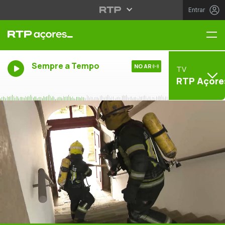
Entrar
Me
Sempre a Tempo
NO AR
TV
RTP Açore