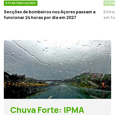
RTP ANTENA 1 AÇORES
RTP AN
Secções de bombeiros nos Açores passam a
Entre
funcionar 24 horas por dia em 2027
em fu
Chuva Forte: IPMA