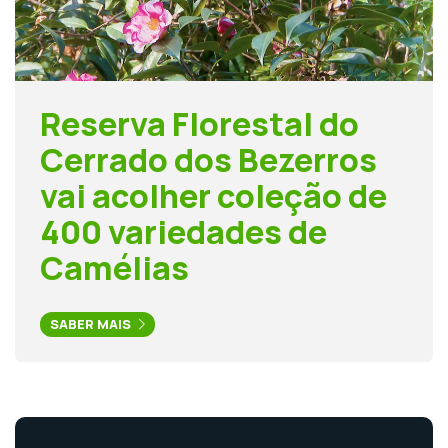
Reserva Florestal do
Cerrado dos Bezerros
vai acolher coleção de
400 variedades de
Camélias
SABER MAIS