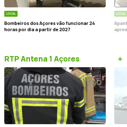
LOCAL
LOCAL
Bombeiros dos Açores vão funcionar 24
Apanh
horas por dia a partir de 2027
apree
+
RTP Antena 1 Açores