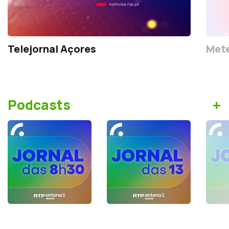
Telejornal Açores
Mete
+
Podcasts