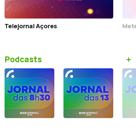
Telejornal Açores
Mete
+
Podcasts