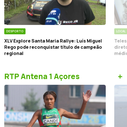
DESPORTO
LOCAL
XLV Explore Santa Maria Rallye: Luís Miguel
Teles
Rego pode reconquistar título de campeão
diret
regional
médic
+
RTP Antena 1 Açores