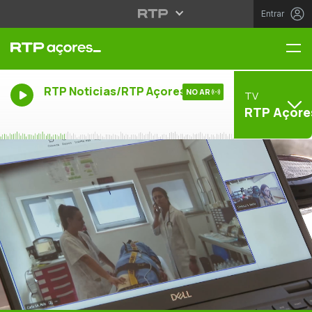
Entrar
Me
RTP Noticias/RTP Açores
NO AR
TV
RTP Açore