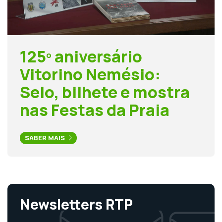
125º aniversário
Vitorino Nemésio:
Selo, bilhete e mostra
nas Festas da Praia
SABER MAIS
Newsletters RTP