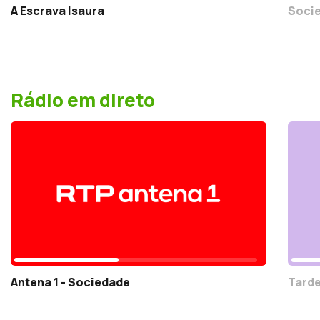
A Escrava Isaura
Socie
Rádio em direto
Antena 1 - Sociedade
Tarde