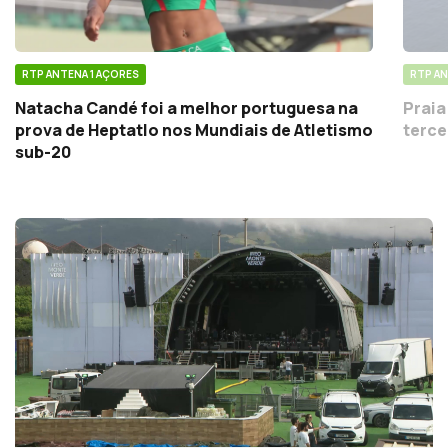
RTP ANTENA 1 AÇORES
RTP AN
Natacha Candé foi a melhor portuguesa na
Praia
prova de Heptatlo nos Mundiais de Atletismo
terce
sub-20