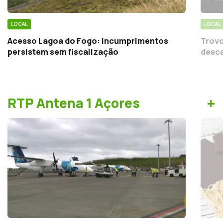
LOCAL
LOCAL
Acesso Lagoa do Fogo: Incumprimentos
Trovo
persistem sem fiscalização
desca
+
RTP Antena 1 Açores