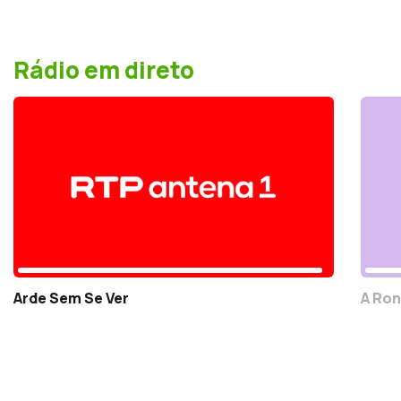
Rádio em direto
Arde Sem Se Ver
A Ron