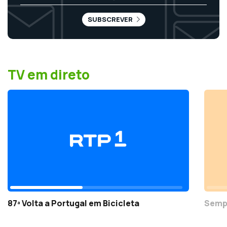
SUBSCREVER
TV em direto
87ª Volta a Portugal em Bicicleta
Semp