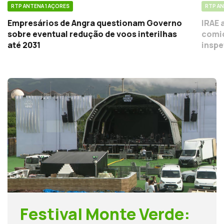
RTP ANTENA 1 AÇORES
RTP AN
Empresários de Angra questionam Governo
IRAE 
sobre eventual redução de voos interilhas
comid
até 2031
inspe
Festival Monte Verde: