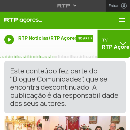
Entrar
Me
RTP Noticias/RTP Açores
NO AR
TV
RTP Açore
Este conteúdo fez parte do
"Blogue Comunidades", que se
encontra descontinuado. A
publicação é da responsabilidade
dos seus autores.