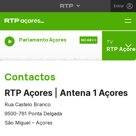
Entrar
Me
Parlamento Açores
NO AR
TV
RTP Açore
Contactos
RTP Açores
|
Antena 1 Açores
Rua Castelo Branco
9500-761 Ponta Delgada
São Miguel – Açores