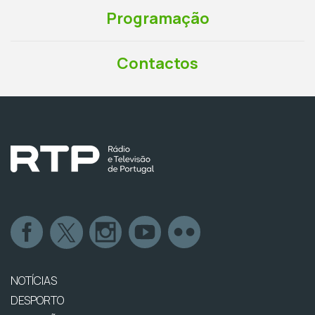
Programação
Contactos
NOTÍCIAS
DESPORTO