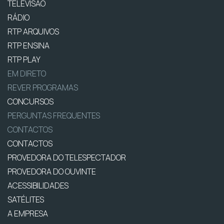
TELEVISÃO
RÁDIO
RTP ARQUIVOS
RTP ENSINA
RTP PLAY
EM DIRETO
REVER PROGRAMAS
CONCURSOS
PERGUNTAS FREQUENTES
CONTACTOS
CONTACTOS
PROVEDORA DO TELESPECTADOR
PROVEDORA DO OUVINTE
ACESSIBILIDADES
SATÉLITES
A EMPRESA