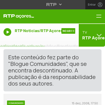
Entrar
Me
RTP Noticias/RTP Açores
NO AR
TV
RTP Açore
Este conteúdo fez parte do
"Blogue Comunidades", que se
encontra descontinuado. A
publicação é da responsabilidade
dos seus autores.
15 dez, 2008, 17:50
COMUNIDADES