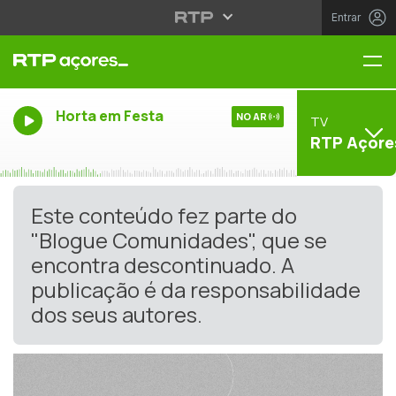
Entrar
Me
Horta em Festa
NO AR
TV
RTP Açore
Este conteúdo fez parte do
"Blogue Comunidades", que se
encontra descontinuado. A
publicação é da responsabilidade
dos seus autores.