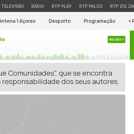
TELEVISÃO
RÁDIO
RTP PLAY
RTP PALCO
RTP ZIG ZA
Antena 1 Açores
Desporto
Programação
+ 
io
NO AR
gue Comunidades", que se encontra
 responsabilidade dos seus autores.