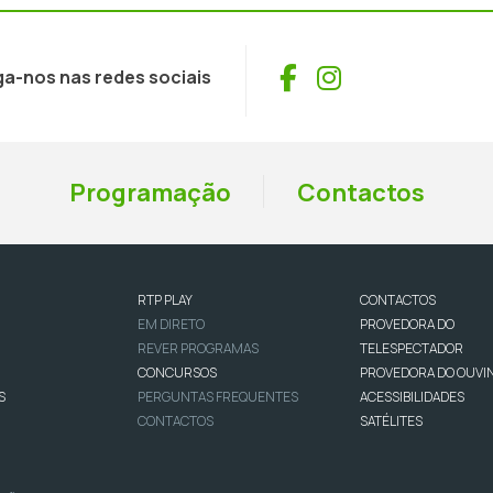
Facebook
Instagram
ga-nos nas redes sociais
Programação
Contactos
RTP PLAY
CONTACTOS
EM DIRETO
PROVEDORA DO
REVER PROGRAMAS
TELESPECTADOR
CONCURSOS
PROVEDORA DO OUVI
S
PERGUNTAS FREQUENTES
ACESSIBILIDADES
CONTACTOS
SATÉLITES