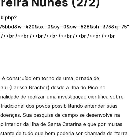
ereira Nunes (2/2)
mb.php?
1b475bbd&w=420&sx=0&sy=0&sw=628&sh=373&q=75"
r /><br /><br /><br /><br /><br /><br /><br /><br
 é construído em torno de uma jornada de
alu (Larissa Bracher) desde a Ilha do Pico no
nalidade de realizar uma investigação científica sobre
 tradicional dos povos possibilitando entender suas
de doenças. Sua pesquisa de campo se desenvolve na
o interior da Ilha de Santa Catarina e que por muitas
distante de tudo que bem poderia ser chamada de “terra