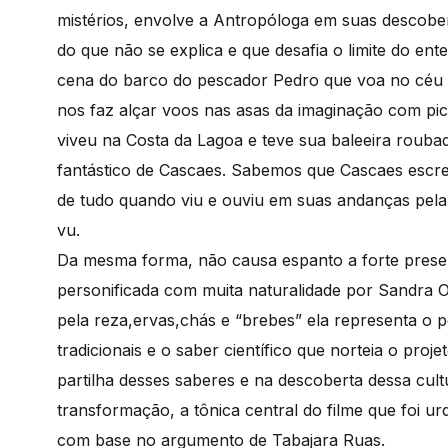
mistérios, envolve a Antropóloga em suas descob
do que não se explica e que desafia o limite do e
cena do barco do pescador Pedro que voa no céu d
nos faz alçar voos nas asas da imaginação com pi
viveu na Costa da Lagoa e teve sua baleeira roubad
fantástico de Cascaes. Sabemos que Cascaes escre
de tudo quando viu e ouviu em suas andanças pela
vu.
Da mesma forma, não causa espanto a forte presen
personificada com muita naturalidade por Sandra 
pela reza,ervas,chás e “brebes” ela representa o 
tradicionais e o saber científico que norteia o proj
partilha desses saberes e na descoberta dessa cult
transformação, a tônica central do filme que foi u
com base no argumento de Tabajara Ruas.