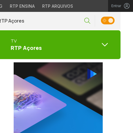
G
RTP ENSINA
RTP ARQUIVOS
Entrar
RTP Açores
TV
RTP Açores