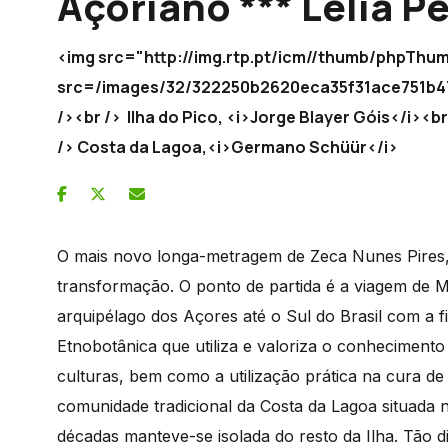
Açoriano *** Lélia P
<img src="http://img.rtp.pt/icm//thumb/phpThu
src=/images/32/322250b2620eca35f31ace75
/><br /> Ilha do Pico, <i>Jorge Blayer Góis</i><b
/> Costa da Lagoa,<i>Germano Schüür</i>
O mais novo longa-metragem de Zeca Nunes Pires,
transformação. O ponto de partida é a viagem de M
arquipélago dos Açores até o Sul do Brasil com a fi
Etnobotânica que utiliza e valoriza o conhecimento
culturas, bem como a utilização prática na cura 
comunidade tradicional da Costa da Lagoa situada n
décadas manteve-se isolada do resto da Ilha. Tão 