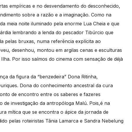
ertas empíricas e no desvendamento do desconhecido,
ntendimento sobre a razão e a imaginação. Como na
a meia noite iluminado pela enorme Lua Cheia e que
cárdia lembrando a lenda do pescador Tibúrcio que
a pelas bruxas, numa referência explícita ao
veu, desenhou, montou em argilas cenas e esculturas
 Ilha. Por isso saímos do cinema com sensação de déjà
ça da figura da “benzedeira” Dona Ritinha,
Ouriques. Dona do conhecimento ancestral da cura
ponto de encontro entre os saberes e fazeres
eto de investigação da antropóloga Malú. Pois,é na
ura mítica que se encontra o ápice da jornada de
rdido pelas roteiristas Tânia Lamarca e Sandra Nebelung