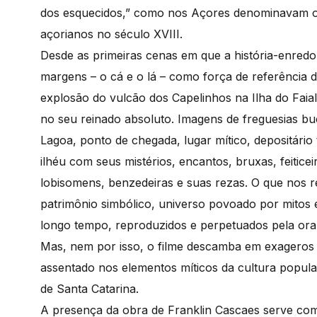
dos esquecidos,” como nos Açores denominavam o S
açorianos no século XVIII.
Desde as primeiras cenas em que a história-enred
margens – o cá e o lá – como força de referência 
explosão do vulcão dos Capelinhos na Ilha do Faial 
no seu reinado absoluto. Imagens de freguesias bucó
Lagoa, ponto de chegada, lugar mítico, depositário 
ilhéu com seus mistérios, encantos, bruxas, feitice
lobisomens, benzedeiras e suas rezas. O que nos 
patrimônio simbólico, universo povoado por mitos e
longo tempo, reproduzidos e perpetuados pela orali
Mas, nem por isso, o filme descamba em exageros f
assentado nos elementos míticos da cultura popular
de Santa Catarina.
A presença da obra de Franklin Cascaes serve com