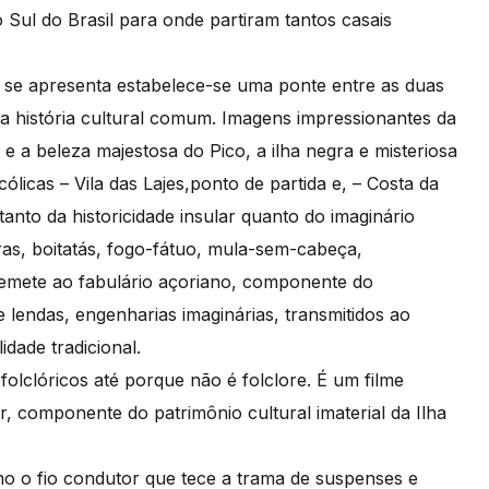
ul do Brasil para onde partiram tantos casais
o se apresenta estabelece-se uma ponte entre as duas
da história cultural comum. Imagens impressionantes da
e a beleza majestosa do Pico, a ilha negra e misteriosa
licas – Vila das Lajes,ponto de partida e, – Costa da
tanto da historicidade insular quanto do imaginário
iras, boitatás, fogo-fátuo, mula-sem-cabeça,
remete ao fabulário açoriano, componente do
 lendas, engenharias imaginárias, transmitidos ao
dade tradicional.
olclóricos até porque não é folclore. É um filme
, componente do patrimônio cultural imaterial da Ilha
o o fio condutor que tece a trama de suspenses e