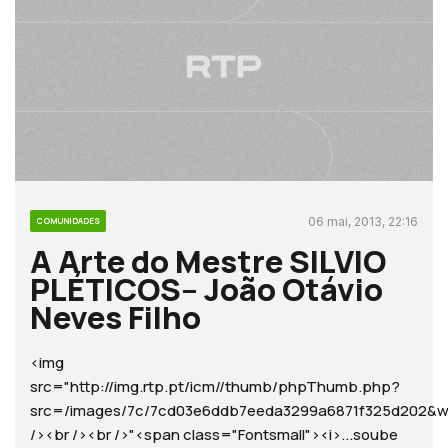
06 mai, 2013, 22:16
COMUNIDADES
A Arte do Mestre SILVIO
PLÉTICOS– João Otávio
Neves Filho
<img
src="http://img.rtp.pt/icm//thumb/phpThumb.php?
src=/images/7c/7cd03e6ddb7eeda3299a6871f325d20
/><br /><br />"<span class="Fontsmall"><i>...soube