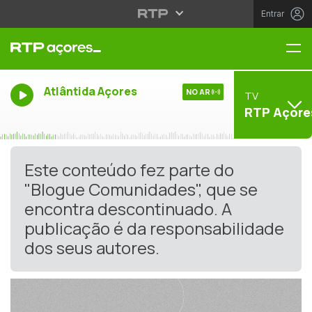
Entrar
Me
Atlântida Açores
NO AR
TV
RTP Açore
Este conteúdo fez parte do
"Blogue Comunidades", que se
encontra descontinuado. A
publicação é da responsabilidade
dos seus autores.