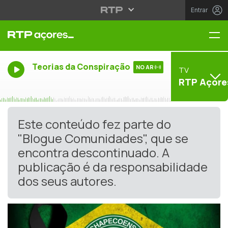
Entrar
Me
Teorias da Conspiração
NO AR
TV
RTP Açore
Este conteúdo fez parte do
"Blogue Comunidades", que se
encontra descontinuado. A
publicação é da responsabilidade
dos seus autores.