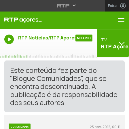
Entrar
Me
RTP Noticias/RTP Açores
NO AR
TV
RTP Açore
Este conteúdo fez parte do
"Blogue Comunidades", que se
encontra descontinuado. A
publicação é da responsabilidade
dos seus autores.
25 nov, 2012, 00:11
COMUNIDADES