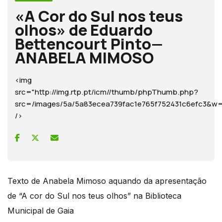
«A Cor do Sul nos teus
olhos» de Eduardo
Bettencourt Pinto—
ANABELA MIMOSO
<img
src="http://img.rtp.pt/icm//thumb/phpThumb.php?
src=/images/5a/5a83ecea739fac1e765f752431c6efc3
/>
Texto de Anabela Mimoso aquando da apresentação
de “A cor do Sul nos teus olhos” na Biblioteca
Municipal de Gaia