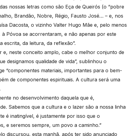
s das nossas letras como são Eça de Queirós (o “pobre
alho, Brandão, Nobre, Régio, Fausto José… – e, nos
uísa Dacosta, o vizinho Valter Hugo Mãe e, pelo menos
, à Póvoa se acorrentaram, e não apenas por este
scrita, da leitura, da reflexão”.
er e, neste conceito amplo, cabe o melhor conjunto de
e designamos qualidade de vida”, sublinhou o
ige “componentes materiais, importantes para o bem-
mbém de componentes espirituais. A cultura será uma
.
mente no desenvolvimento daquela que é,
e. Sabemos que a cultura e o lazer são a nossa linha
 é inatingível, é justamente por isso que o
os, e seremos sempre, um povo a caminho.”
o discursou, esta manhã, após ter sido anunciado