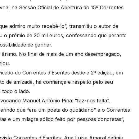
oa, na Sessão Oficial de Abertura do 15º Correntes
que admiro muito recebê-lo”, transmitiu o autor de
eu o prémio de 20 mil euros, confessando que perante
possibilidade de ganhar.
e ânimo. No final de mais de um ano desempregado,
ejou.
dado do Correntes d’Escritas desde a 2ª edição, em
o de amizade, há confiança e respeito pelo seu
 todo o lado.
ocando Manuel António Pina: “faz-nos falta”.
rindo que “era um poeta do quotidiano” e o Correntes
ias e um milagre sólido feito por pessoas concretas”,
sta Correntes d’Escritas, Ana Luísa Amaral definiu