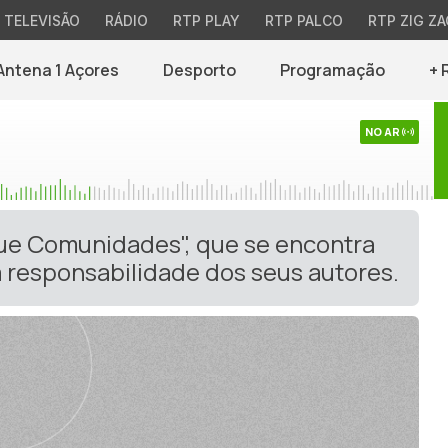
TELEVISÃO
RÁDIO
RTP PLAY
RTP PALCO
RTP ZIG ZA
Antena 1 Açores
Desporto
Programação
+ 
NO AR
gue Comunidades", que se encontra
 responsabilidade dos seus autores.