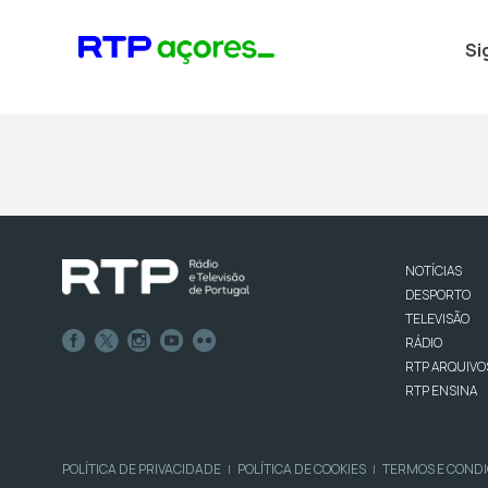
Si
NOTÍCIAS
DESPORTO
TELEVISÃO
RÁDIO
RTP ARQUIVO
RTP ENSINA
POLÍTICA DE PRIVACIDADE
POLÍTICA DE COOKIES
TERMOS E COND
|
|