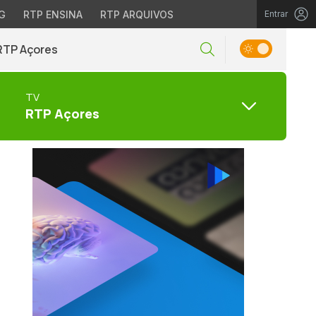
G
RTP ENSINA
RTP ARQUIVOS
Entrar
RTP Açores
TV
RTP Açores