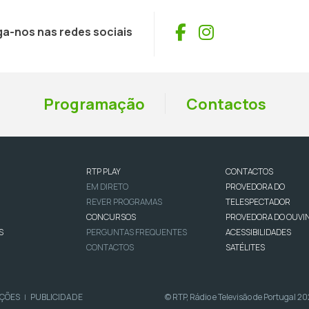
Facebook
Instagram
ga-nos nas redes sociais
Programação
Contactos
RTP PLAY
CONTACTOS
EM DIRETO
PROVEDORA DO
REVER PROGRAMAS
TELESPECTADOR
CONCURSOS
PROVEDORA DO OUVI
S
PERGUNTAS FREQUENTES
ACESSIBILIDADES
CONTACTOS
SATÉLITES
IÇÕES
PUBLICIDADE
© RTP, Rádio e Televisão de Portugal 2
|