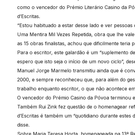
como o vencedor do Prémio Literário Casino da Póv
d’Escritas.
“Estou habituado a estar desse lado e ver pessoas 
Uma Mentira Mil Vezes Repetida, obra que lhe val
as 15 obras finalistas, achou que dificilmente teria 
Para o escritor, este galardão é um “suplemento d
espero que isto seja o início de um novo ciclo”, des
Manuel Jorge Marmelo transmitiu ainda que é convi
2000, e sempre reconheceu que, para além do gest
trabalho enquanto escritor, o que não acontece em
O vencedor do Prémio Casino da Póvoa terminou ev
Também Rui Zink fez questão de o homenagear refe
d’Escritas é também um “quotidiano durante estes d
disse.
Sobre Maria Teresa Horta, homenageada na 13ª Revi