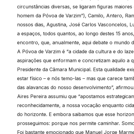
circunstâncias diversas, se ligaram figuras maiore
homem da Póvoa de Varzim”), Camilo, Antero, Ram
nossos dias, Agustina, José Carlos Vasconcelos, L
a espaços, todos quantos, ao longo destes 15 anos
encontro, que, anualmente, aqui debate o mundo da e
A Póvoa de Varzim é “a cidade da cultura e do laz
aspirações que enformam e concretizam aquilo a qu
Presidente da Câmara Municipal. Esta qualidade ex
estar físico – e nós temo-las – mas que carece ta
das alavancas do nosso desenvolvimento”, afirmou
Aires Pereira assumiu que “apostamos estrategica
reconhecidamente, a nossa vocação enquanto cidad
do horizonte. E embora saibamos que esse horizonte
prosseguimos: porque nos permite caminhar. Som
Foi bastante emocionado que Manuel Jorge Marmel