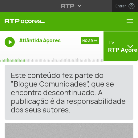
Entrar
Me
Atlântida Açores
NO AR
TV
RTP Açore
Este conteúdo fez parte do
"Blogue Comunidades", que se
encontra descontinuado. A
publicação é da responsabilidade
dos seus autores.