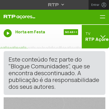
Entrar
Me
Horta em Festa
NO AR
TV
RTP Açore
Este conteúdo fez parte do
"Blogue Comunidades", que se
encontra descontinuado. A
publicação é da responsabilidade
dos seus autores.