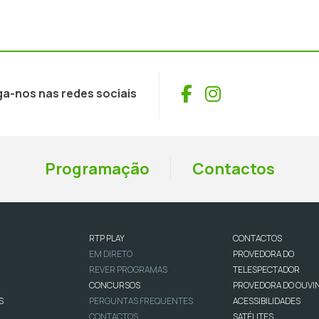
Facebook
Instagram
ga-nos nas redes sociais
Programação
Contactos
RTP PLAY
CONTACTOS
EM DIRETO
PROVEDORA DO
REVER PROGRAMAS
TELESPECTADOR
CONCURSOS
PROVEDORA DO OUVI
S
PERGUNTAS FREQUENTES
ACESSIBILIDADES
CONTACTOS
SATÉLITES