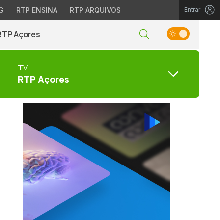
G
RTP ENSINA
RTP ARQUIVOS
Entrar
RTP Açores
TV
RTP Açores