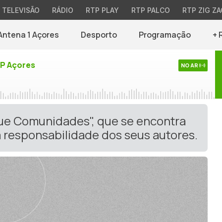
TELEVISÃO
RÁDIO
RTP PLAY
RTP PALCO
RTP ZIG ZA
Antena 1 Açores
Desporto
Programação
+ 
TP Açores
NO AR
gue Comunidades", que se encontra
 responsabilidade dos seus autores.