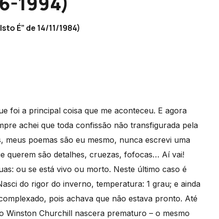
6-1994)
Isto É” de 14/11/1984)
ue foi a principal coisa que me aconteceu. E agora
re achei que toda confissão não transfigurada pela
as, meus poemas são eu mesmo, nunca escrevi uma
e querem são detalhes, cruezas, fofocas… Aí vai!
as: ou se está vivo ou morto. Neste último caso é
Nasci do rigor do inverno, temperatura: 1 grau; e ainda
complexado, pois achava que não estava pronto. Até
o Winston Churchill nascera prematuro – o mesmo