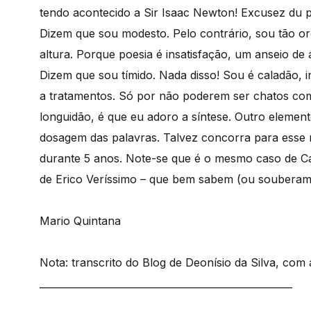
tendo acontecido a Sir Isaac Newton! Excusez du pe
Dizem que sou modesto. Pelo contrário, sou tão o
altura. Porque poesia é insatisfação, um anseio de 
Dizem que sou tímido. Nada disso! Sou é caladão, in
a tratamentos. Só por não poderem ser chatos com
longuidão, é que eu adoro a síntese. Outro elemen
dosagem das palavras. Talvez concorra para esse m
durante 5 anos. Note-se que é o mesmo caso de Ca
de Erico Veríssimo – que bem sabem (ou souberam)
Mario Quintana
Nota: transcrito do Blog de Deonísio da Silva, com
____________________________________________________