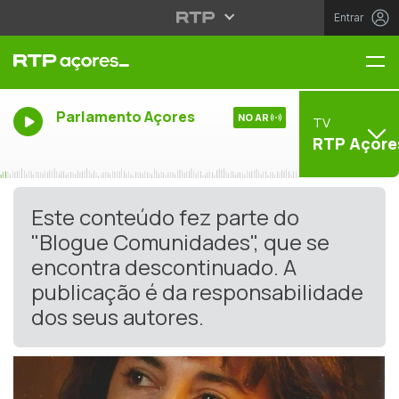
Entrar
Me
Parlamento Açores
NO AR
TV
RTP Açore
Este conteúdo fez parte do
"Blogue Comunidades", que se
encontra descontinuado. A
publicação é da responsabilidade
dos seus autores.