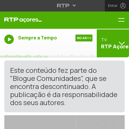
Entrar
Me
Sempre a Tempo
NO AR
TV
RTP Açore
Este conteúdo fez parte do
"Blogue Comunidades", que se
encontra descontinuado. A
publicação é da responsabilidade
dos seus autores.