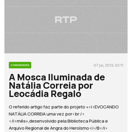
07 jul, 2013, 02:11
COMUNIDADES
A Mosca Iluminada de
Natália Correia por
Leocádia Regalo
O referido artigo faz parte do projeto «<i>EVOCANDO
NATÁLIA CORREIA uma vez por<br />
</i>mês»,desenvolvido pela Biblioteca Pública e
Arquivo Regional de Angra do Heroísmo<i>/B</i>