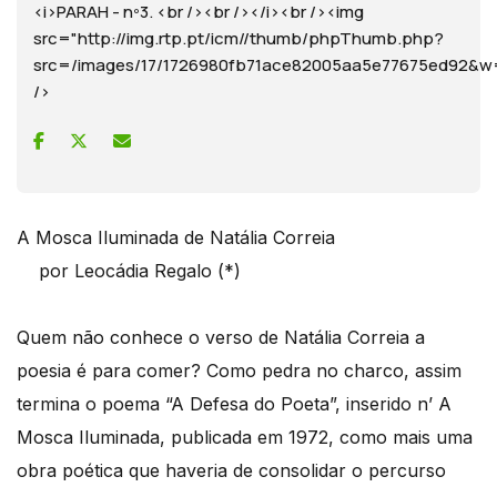
<i>PARAH - nº3. <br /><br /></i><br /><img
src="http://img.rtp.pt/icm//thumb/phpThumb.php?
src=/images/17/1726980fb71ace82005aa5e77675ed92
/>
A Mosca Iluminada de Natália Correia
por Leocádia Regalo (*)
Quem não conhece o verso de Natália Correia a
poesia é para comer? Como pedra no charco, assim
termina o poema “A Defesa do Poeta”, inserido n’ A
Mosca Iluminada, publicada em 1972, como mais uma
obra poética que haveria de consolidar o percurso