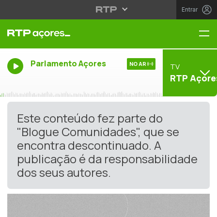
Entrar
Me
Parlamento Açores
NO AR
TV
RTP Açore
Este conteúdo fez parte do
"Blogue Comunidades", que se
encontra descontinuado. A
publicação é da responsabilidade
dos seus autores.