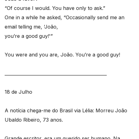
“Of course I would. You have only to ask.”
One in a while he asked, “Occasionally send me an
email telling me, ‘João,
you’re a good guy!'”
You were and you are, João. You’re a good guy!
_______________________________________________
18 de Julho
A notícia chega-me do Brasil via Lélia: Morreu João
Ubaldo Ribeiro, 73 anos.
Grande escritor, era um querido ser humano. Na