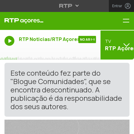
Entrar
Me
RTP Noticias/RTP Açores
NO AR
TV
RTP Açore
Este conteúdo fez parte do
"Blogue Comunidades", que se
encontra descontinuado. A
publicação é da responsabilidade
dos seus autores.