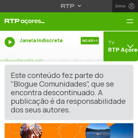
Entrar
Me
Janela Indiscreta
NO AR
TV
RTP Açore
Este conteúdo fez parte do
"Blogue Comunidades", que se
encontra descontinuado. A
publicação é da responsabilidade
dos seus autores.