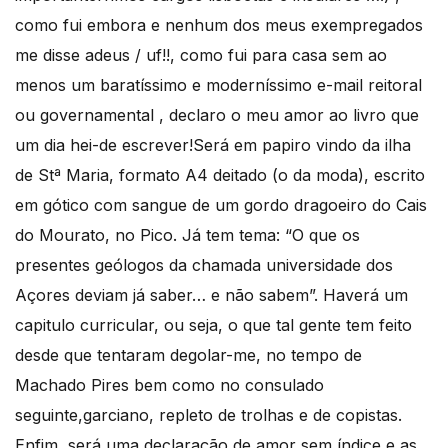
como fui embora e nenhum dos meus exempregados
me disse adeus / uf!!, como fui para casa sem ao
menos um baratíssimo e moderníssimo e-mail reitoral
ou governamental , declaro o meu amor ao livro que
um dia hei-de escrever!Será em papiro vindo da ilha
de Stª Maria, formato A4 deitado (o da moda), escrito
em gótico com sangue de um gordo dragoeiro do Cais
do Mourato, no Pico. Já tem tema: “O que os
presentes geólogos da chamada universidade dos
Açores deviam já saber… e não sabem”. Haverá um
capitulo curricular, ou seja, o que tal gente tem feito
desde que tentaram degolar-me, no tempo de
Machado Pires bem como no consulado
seguinte,garciano, repleto de trolhas e de copistas.
Enfim, será uma declaração de amor sem índice e as