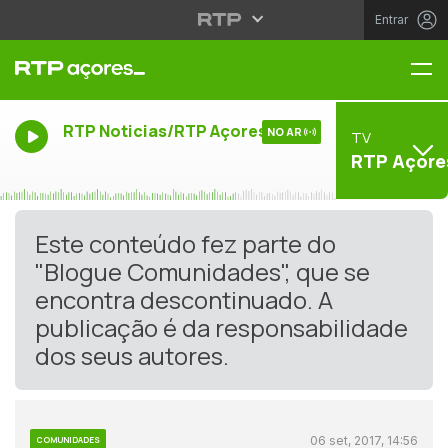
Entrar
Me
RTP Noticias/RTP Açores
NO AR
TV
RTP Açore
Este conteúdo fez parte do
"Blogue Comunidades", que se
encontra descontinuado. A
publicação é da responsabilidade
dos seus autores.
06 set, 2017, 14:56
COMUNIDADES