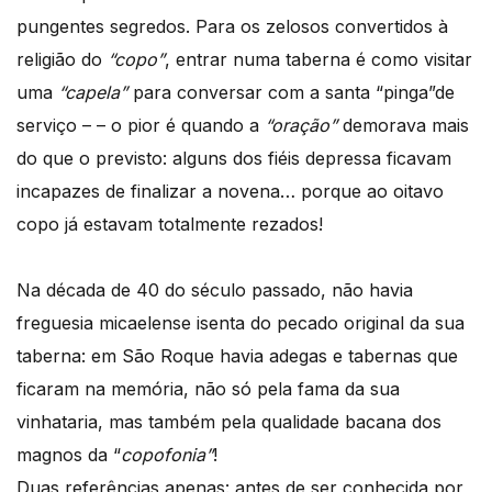
pungentes segredos. Para os zelosos convertidos à
religião do
“copo”
, entrar numa taberna é como visitar
uma
“capela”
para conversar com a santa “pinga”de
serviço – – o pior é quando a
“oração”
demorava mais
do que o previsto: alguns dos fiéis depressa ficavam
incapazes de finalizar a novena… porque ao oitavo
copo já estavam totalmente rezados!
Na década de 40 do século passado, não havia
freguesia micaelense isenta do pecado original da sua
taberna: em São Roque havia adegas e tabernas que
ficaram na memória, não só pela fama da sua
vinhataria, mas também pela qualidade bacana dos
magnos da “
copofonia”
!
Duas referências apenas: antes de ser conhecida por