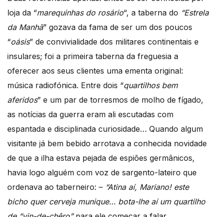
loja da “
marequinhas do rosário
“, a taberna do
“Estrela
da Manhã
” gozava da fama de ser um dos poucos
“
oásis
” de convivialidade dos militares continentais e
insulares; foi a primeira taberna da freguesia a
oferecer aos seus clientes uma ementa original:
música radiofónica. Entre dois “
quartilhos bem
aferidos
” e um par de torresmos de molho de fígado,
as notícias da guerra eram ali escutadas com
espantada e disciplinada curiosidade… Quando algum
visitante já bem bebido arrotava a conhecida novidade
de que a ilha estava pejada de espiões germânicos,
havia logo alguém com voz de sargento-lateiro que
ordenava ao taberneiro: –
“Atina aí, Mariano! este
bicho quer cerveja munique… bota-lhe aí um quartilho
de “vin-de-chêro”
para ele começar a falar