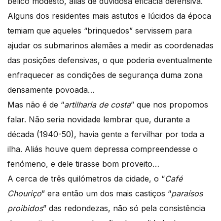
bélico modesto, aliás de duvidosa eficácia defensiva.
Alguns dos residentes mais astutos e lúcidos da época
temiam que aqueles “brinquedos” servissem para
ajudar os submarinos alemães a medir as coordenadas
das posições defensivas, o que poderia eventualmente
enfraquecer as condições de segurança duma zona
densamente povoada…
Mas não é de “
artilharia de costa
” que nos propomos
falar. Não seria novidade lembrar que, durante a
década (1940-50), havia gente a fervilhar por toda a
ilha. Aliás houve quem depressa compreendesse o
fenómeno, e dele tirasse bom proveito…
A cerca de três quilómetros da cidade, o “
Café
Chouriço
” era então um dos mais castiços “
paraísos
proibidos
” das redondezas, não só pela consistência