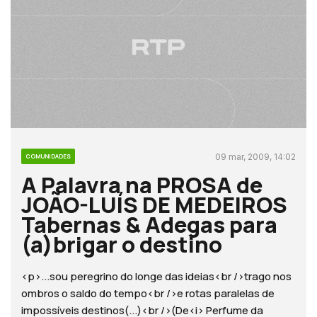
09 mar, 2009, 14:02
COMUNIDADES
A Palavra na PROSA de
JOÃO-LUÍS DE MEDEIROS
Tabernas & Adegas para
(a)brigar o destino
<p>...sou peregrino do longe das ideias<br />trago nos
ombros o saldo do tempo<br />e rotas paralelas de
impossíveis destinos(...)<br />(De<i> Perfume da