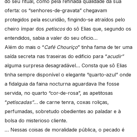
do seu ritual, como pela refinada qualidade da sua
oferta: os “senhores-de-gravata” chegavam
protegidos pela escuridão, fingindo-se atraídos pelo
cheiro ímpar dos
petiscos
do sô Elias que, segundo os
entendidos, sabia a valer do seu oficio…
Além do mais o “
Café Chouriço
” tinha fama de ter uma
saída secreta nas traseiras do edificio para “
acudir”
alguma surpresa desagradável… Consta que sô Elias
tinha sempre disponível o elegante “quarto-azul” onde
a fidalguia da faina nocturna aguardava lhe fosse
servida, no quarto “cor-de-rosa”, as apetitosas
“
petiscadas”
… de carne tenra, coxas roliças,
perfumadas, sobretudo obedientes ao paladar e à
bolsa do misterioso cliente.
… Nessas coisas de moralidade pública, o pecado é