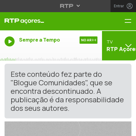
Entrar
Me
Sempre a Tempo
NO AR
TV
RTP Açore
Este conteúdo fez parte do
"Blogue Comunidades", que se
encontra descontinuado. A
publicação é da responsabilidade
dos seus autores.