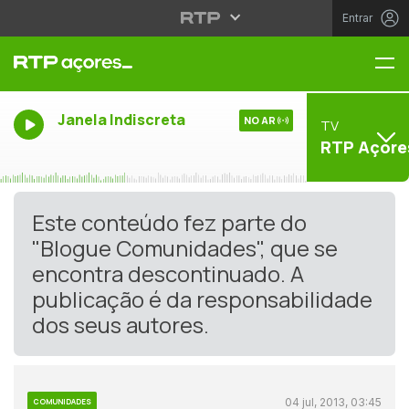
Entrar
Me
Janela Indiscreta
NO AR
TV
RTP Açore
Este conteúdo fez parte do
"Blogue Comunidades", que se
encontra descontinuado. A
publicação é da responsabilidade
dos seus autores.
04 jul, 2013, 03:45
COMUNIDADES