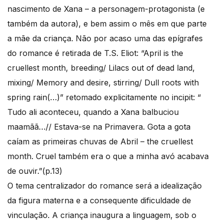
nascimento de Xana – a personagem-protagonista (e
também da autora), e bem assim o mês em que parte
a mãe da criança. Não por acaso uma das epígrafes
do romance é retirada de T.S. Eliot: “April is the
cruellest month, breeding/ Lilacs out of dead land,
mixing/ Memory and desire, stirring/ Dull roots with
spring rain(…)” retomado explicitamente no incipit: “
Tudo ali aconteceu, quando a Xana balbuciou
maamãã…// Estava-se na Primavera. Gota a gota
caíam as primeiras chuvas de Abril – the cruellest
month. Cruel também era o que a minha avó acabava
de ouvir.”(p.13)
O tema centralizador do romance será a idealização
da figura materna e a consequente dificuldade de
vinculação. A criança inaugura a linguagem, sob o