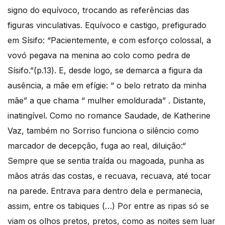
signo do equívoco, trocando as referências das
figuras vinculativas. Equívoco e castigo, prefigurado
em Sísifo: “Pacientemente, e com esforço colossal, a
vovó pegava na menina ao colo como pedra de
Sísifo.”(p.13). E, desde logo, se demarca a figura da
ausência, a mãe em efígie: “ o belo retrato da minha
mãe” a que chama “ mulher emoldurada” . Distante,
inatingível. Como no romance Saudade, de Katherine
Vaz, também no Sorriso funciona o silêncio como
marcador de decepção, fuga ao real, diluição:“
Sempre que se sentia traída ou magoada, punha as
mãos atrás das costas, e recuava, recuava, até tocar
na parede. Entrava para dentro dela e permanecia,
assim, entre os tabiques (…) Por entre as ripas só se
viam os olhos pretos, pretos, como as noites sem luar