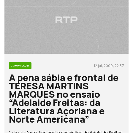
12 jul, 2009, 22:57
COMUNIDADES
A pena sábia e frontal de
TERESA MARTINS
MARQUES no ensaio
“Adelaide Freitas: da
Literatura Açoriana e
Norte Americana”
" <b><i>A voz ficcional e ensaística de Adelaide Freitas