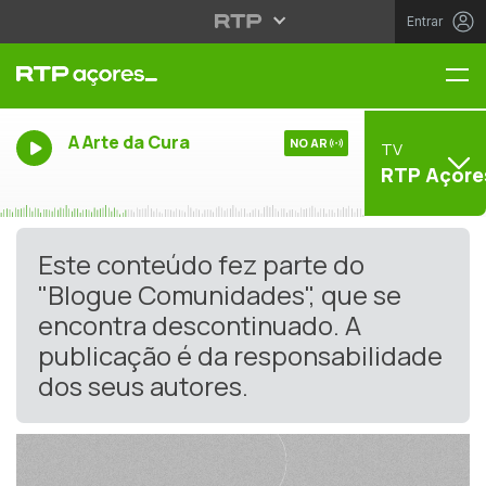
Entrar
Me
A Arte da Cura
NO AR
TV
RTP Açore
Este conteúdo fez parte do
"Blogue Comunidades", que se
encontra descontinuado. A
publicação é da responsabilidade
dos seus autores.