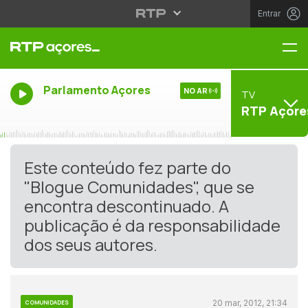
Entrar
Me
Parlamento Açores
NO AR
TV
RTP Açore
Este conteúdo fez parte do
"Blogue Comunidades", que se
encontra descontinuado. A
publicação é da responsabilidade
dos seus autores.
20 mar, 2012, 21:34
COMUNIDADES