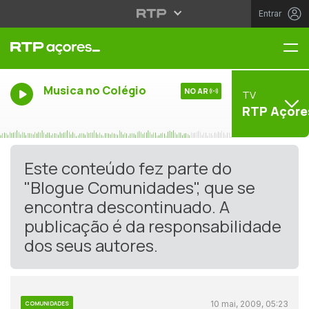
Entrar
Me
Musica no Colégio
NO AR
TV
RTP Açore
Este conteúdo fez parte do
"Blogue Comunidades", que se
encontra descontinuado. A
publicação é da responsabilidade
dos seus autores.
10 mai, 2009, 05:23
COMUNIDADES