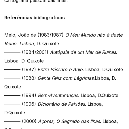
cartografia pessoal das ilhas.
Referências bibliográficas
Melo, João de (1983/1987)
O Meu Mundo não é deste
Reino. Lisboa
, D. Quixote
———– (1984/2001)
Autópsia de um Mar de Ruínas
.
Lisboa, D. Quixote
———– (1987)
Entre Pássaro e Anjo
. Lisboa, D.Quixote
———– (1988)
Gente Feliz com Lágrimas
.Lisboa, D.
Quixote
———– (1994)
Bem-Aventuranças
. Lisboa, D.Quixote
———– (1996)
Dicionário de Paixões
. Lisboa,
D.Quixote
———– (2000)
Açores, O Segredo das Ilhas
. Lisboa,