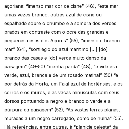
açoriana: “imenso mar cor de cisne” (48), “este mar
umas vezes branco, outras azul de cisne ou
espalhado sobre o chumbo e a sombra dos verdes
prados em contraste com o ocre das grandes e
pequenas casas dos Açores” (55), “imenso e branco
mar” (64), “sortilégio do azul marítimo […] [do]
branco das casas e [do] verde muito denso da
paisagem” (49-50) “manhã parda” (48), “a vida era
verde, azul, branca e de um rosado matinal” (50) “e
por detrás da Horta, um Faial azul de hortênsias, e os
cerros e os muros, e as vacas minúsculas com seus
dorsos pontuando a negro e branco o verde e a
púrpura da paisagem” (52), “As vastas terras planas,
muradas a um negro carregado, como de hulha” (55).
Há referências, entre outras, à “planície celeste” da