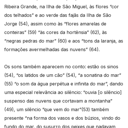
Ribeira Grande, na Ilha de São Miguel, às flores “cor
dos telhados” e ao verde das fajãs da Ilha de São
Jorge (54), assim como às “flores amarelas de
conteiras” (59) “às cores da hortênsia” (62), às
“negras pedras do mar” (60) e aos “tons da laranja, as
formações avermelhadas das nuvens” (64).
Os sons também aparecem no conto: estão os sinos
(54), “os latidos de um cão” (54), “a sonatina do mar”
(55) “o som da água perpétua e infinita do mar”, dando
uma especial relevância ao silêncio: “ouvia [o silêncio]
suspenso das nuvens que cortavam a montanha”
(49), um silêncio “que vem do mar”(53) também
presente “na forma dos vasos e dos búzios, vindo do
fundo do mar, do susurro dos peixes que nadavam