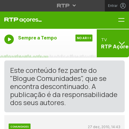
Entrar
Me
Sempre a Tempo
NO AR
TV
RTP Açore
Este conteúdo fez parte do
"Blogue Comunidades", que se
encontra descontinuado. A
publicação é da responsabilidade
dos seus autores.
27 dez, 2010, 14:43
COMUNIDADES