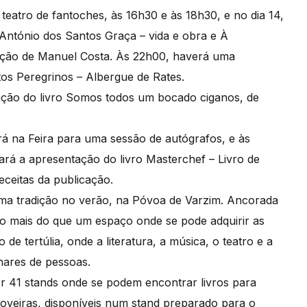
teatro de fantoches, às 16h30 e às 18h30, e no dia 14,
s António dos Santos Graça – vida e obra e À
ação de Manuel Costa. Às 22h00, haverá uma
os Peregrinos – Albergue de Rates.
ntação do livro Somos todos um bocado ciganos, de
ará na Feira para uma sessão de autógrafos, e às
fará a apresentação do livro Masterchef – Livro de
ceitas da publicação.
á uma tradição no verão, na Póvoa de Varzim. Ancorada
ito mais do que um espaço onde se pode adquirir as
de tertúlia, onde a literatura, a música, o teatro e a
ares de pessoas.
or 41 stands onde se podem encontrar livros para
poveiras, disponíveis num stand preparado para o