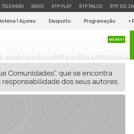
TELEVISÃO
RÁDIO
RTP PLAY
RTP PALCO
RTP ZIG ZA
Antena 1 Açores
Desporto
Programação
+ 
s
NO AR
gue Comunidades", que se encontra
 responsabilidade dos seus autores.