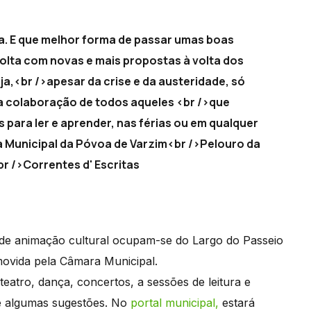
voa. E que melhor forma de passar umas boas
 volta com novas e mais propostas à volta dos
eja,<br />apesar da crise e da austeridade, só
a colaboração de todos aqueles <br />que
s para ler e aprender, nas férias ou em qualquer
a Municipal da Póvoa de Varzim<br />Pelouro da
r />Correntes d' Escritas
es de animação cultural ocupam-se do Largo do Passeio
movida pela Câmara Municipal.
 teatro, dança, concertos, a sessões de leitura e
he algumas sugestões. No
portal municipal,
estará