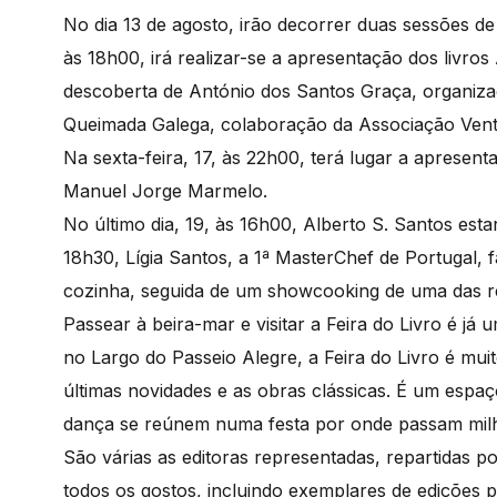
No dia 13 de agosto, irão decorrer duas sessões de 
às 18h00, irá realizar-se a apresentação dos livro
descoberta de António dos Santos Graça, organiz
Queimada Galega, colaboração da Associação Vent
Na sexta-feira, 17, às 22h00, terá lugar a aprese
Manuel Jorge Marmelo.
No último dia, 19, às 16h00, Alberto S. Santos est
18h30, Lígia Santos, a 1ª MasterChef de Portugal, 
cozinha, seguida de um showcooking de uma das re
Passear à beira-mar e visitar a Feira do Livro é j
no Largo do Passeio Alegre, a Feira do Livro é mu
últimas novidades e as obras clássicas. É um espaço 
dança se reúnem numa festa por onde passam milh
São várias as editoras representadas, repartidas p
todos os gostos, incluindo exemplares de edições 