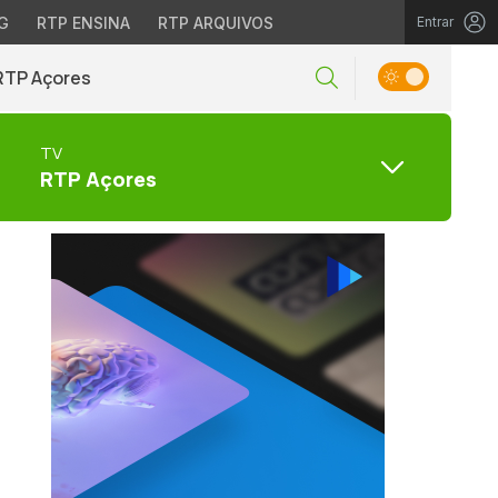
G
RTP ENSINA
RTP ARQUIVOS
Entrar
RTP Açores
TV
RTP Açores