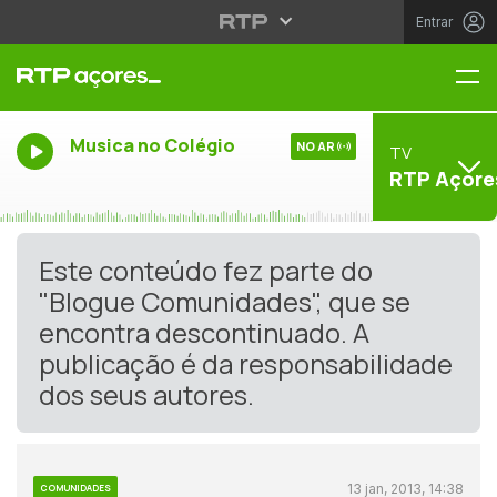
Entrar
Me
Musica no Colégio
NO AR
TV
RTP Açore
Este conteúdo fez parte do
"Blogue Comunidades", que se
encontra descontinuado. A
publicação é da responsabilidade
dos seus autores.
13 jan, 2013, 14:38
COMUNIDADES