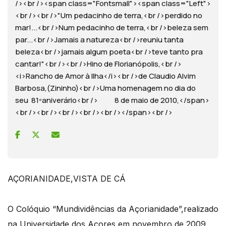
/><br /><span class="Fontsmall"><span class="Left">
<br /><br />"Um pedacinho de terra,<br />perdido no
mar!...<br />Num pedacinho de terra,<br />beleza sem
par...<br />Jamais a natureza<br />reuniu tanta
beleza<br />jamais algum poeta<br />teve tanto pra
cantar!"<br /><br />Hino de Florianópolis,<br />
<i>Rancho de Amor à Ilha</i><br />de Claudio Alvim
Barbosa,(Zininho)<br />Uma homenagem no dia do
seu 81ºaniverário<br /> 8 de maio de 2010,</span>
<br /><br /><br /><br /><br /></span><br />
AÇORIANIDADE,VISTA DE CÁ
O Colóquio “Mundividências da Açorianidade”,realizado
na Universidade dos Açores em novembro de 2009