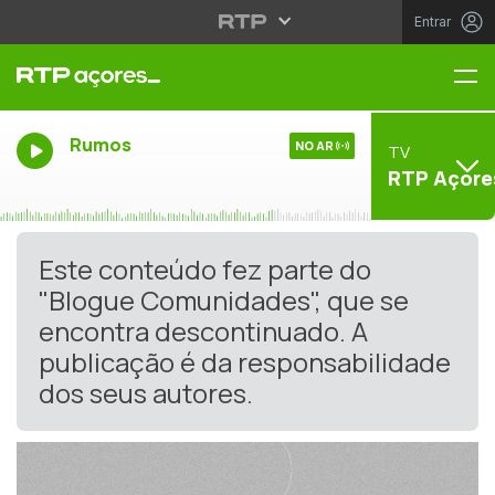
Entrar
Me
Rumos
NO AR
TV
RTP Açore
Este conteúdo fez parte do
"Blogue Comunidades", que se
encontra descontinuado. A
publicação é da responsabilidade
dos seus autores.