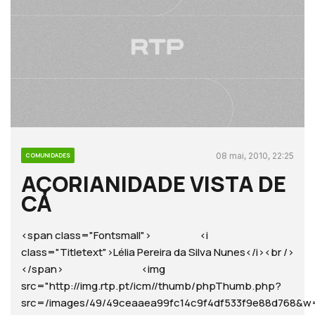
08 mai, 2010, 22:25
COMUNIDADES
AÇORIANIDADE VISTA DE
CÁ
<span class="Fontsmall"> <i
class="Titletext">Lélia Pereira da Silva Nunes</i><br />
</span> <img
src="http://img.rtp.pt/icm//thumb/phpThumb.php?
src=/images/49/49ceaaea99fc14c9f4df533f9e88d768