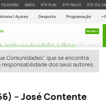
TELEVISÃO
RÁDIO
RTP PLAY
RTP PALCO
RTP ZIG ZA
Antena 1 Açores
Desporto
Programação
+ 
io
NO AR
gue Comunidades", que se encontra
 responsabilidade dos seus autores.
6) – José Contente