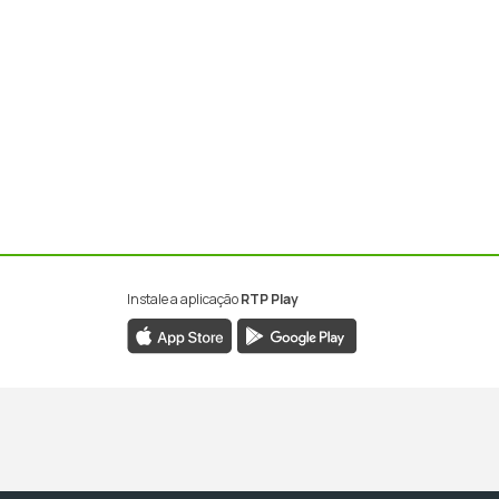
Instale a aplicação
RTP Play