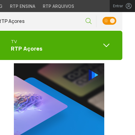
G
RTP ENSINA
RTP ARQUIVOS
Entrar
RTP Açores
TV
RTP Açores