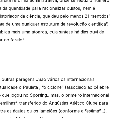
à dita reforma administrativa, onde se reduz o número
a da quantidade para racionalizar custos, nem é
istoriador da ciência, que deu pelo menos 21 “sentidos”
a de uma qualquer estrutura de revolução científica”,
blica mais uma atoarda, cuja síntese há dias ouvi de
r no farelo”….
 outras paragens…São vários os internacionais
alidade o Pauleta , “o ciclone” (associado ao célebre
se que jogou no Sporting…mas, o primeiro internacional
Semilhas”, transferido do Angústias Atlético Clube para
tre as águias ou os lampiões (conforme a “estima”…).