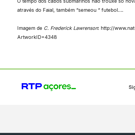
O tempo dos cabos submarinos não trouxe só nova 
através do Faial, também “semeou “ futebol….
Imagem de
C. Frederick Lawrenson
: http://www.nat
ArtworkID=4348
Si