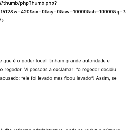
icm//thumb/phpThumb.php?
f821512&w=420&sx=0&sy=0&sw=10000&sh=10000&q=75
/>
e que é o poder local, tinham grande autoridade e
 o regedor. Vi pessoas a exclamar: “o regedor decidiu
acusado: “ele foi levado mas ficou lavado”! Assim, se