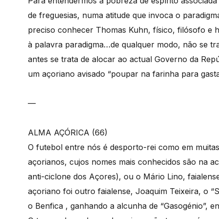
Para entendermos a pobreza de espírito associada 
de freguesias, numa atitude que invoca o paradigm
preciso conhecer Thomas Kuhn, físico, filósofo e h
à palavra paradigma…de qualquer modo, não se trat
antes se trata de alocar ao actual Governo da Repú
um açoriano avisado “poupar na farinha para gasta
—
ALMA AÇÓRICA (66)
O futebol entre nós é desporto-rei como em muitas
açorianos, cujos nomes mais conhecidos são na actu
anti-ciclone dos Açores), ou o Mário Lino, faialen
açoriano foi outro faialense, Joaquim Teixeira, o “
o Benfica , ganhando a alcunha de “Gasogénio”, en