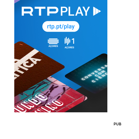
"
PUB