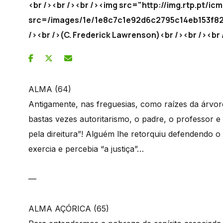
<br /><br /><br /><img src="http://img.rtp.pt/
src=/images/1e/1e8c7c1e92d6c2795c14eb153
/><br />(C. Frederick Lawrenson)<br /><br /><br 
ALMA (64)
Antigamente, nas freguesias, como raízes da árvor
bastas vezes autoritarismo, o padre, o professor e
pela direitura”! Alguém lhe retorquiu defendendo o 
exercia e percebia “a justiça”…
—
ALMA AÇÓRICA (65)