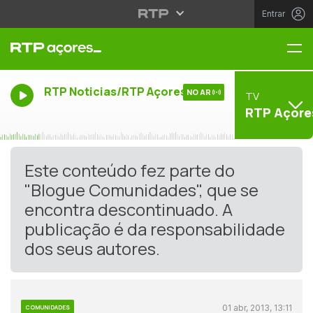
Entrar
Me
RTP Noticias/RTP Açores
NO AR
TV
RTP Açore
Este conteúdo fez parte do
"Blogue Comunidades", que se
encontra descontinuado. A
publicação é da responsabilidade
dos seus autores.
01 abr, 2013, 13:11
COMUNIDADES