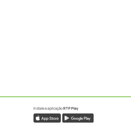
Instale a aplicação
RTP Play