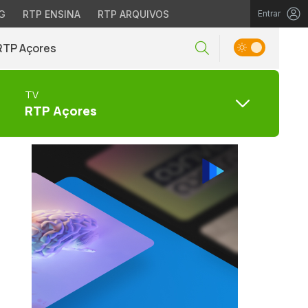
G
RTP ENSINA
RTP ARQUIVOS
Entrar
RTP Açores
TV
RTP Açores