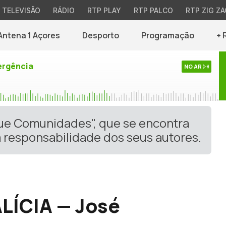
TELEVISÃO
RÁDIO
RTP PLAY
RTP PALCO
RTP ZIG ZA
Antena 1 Açores
Desporto
Programação
+ 
rgência
NO AR
gue Comunidades", que se encontra
 responsabilidade dos seus autores.
ÍCIA — José