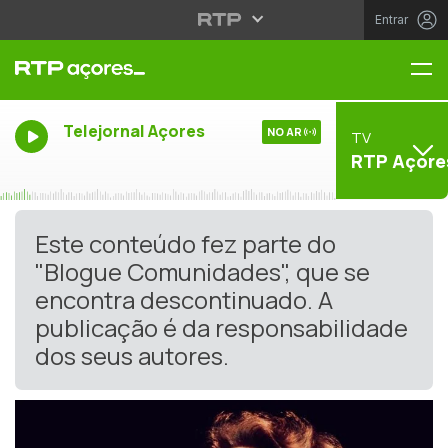
Entrar
Me
Telejornal Açores
NO AR
TV
RTP Açore
Este conteúdo fez parte do
"Blogue Comunidades", que se
encontra descontinuado. A
publicação é da responsabilidade
dos seus autores.