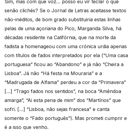
Sim, mas com que voz… posso eu vir teclar o quê
senão clichés? Se o Jornal de Letras aceitasse textos
não-inéditos, de bom grado substituiria estas linhas
pelas de uma açoriana do Pico, Margarida Silva, há
décadas residente na Califórnia, que na morte da
fadista a homenageou com uma crónica urdia apenas
com títulos de fados interpretados por ela (“Uma casa
portuguesa” ficou ao “Abandono” e já não “Cheira a
Lisboa”. Já não “Há festa na Mouraria” e a
“Madrugada de Alfama” perdeu a cor da “Primavera”
[…] “Trago fados nos sentidos”, na boca “Amêndoa
amarga”, “Ai esta pena de mim” dos “Martírios” que
sofri. […] “Lisboa, não sejas francesa” e canta
somente o “Fado português”). Mas prometi cumprir e
é a isso que venho.