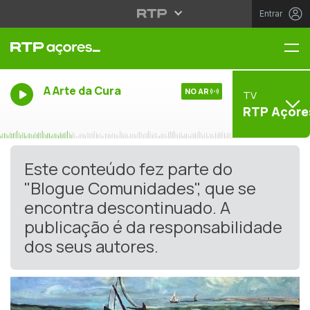
Entrar
Me
A Arte da Cura
NO AR
TV
RTP Açore
Este conteúdo fez parte do
"Blogue Comunidades", que se
encontra descontinuado. A
publicação é da responsabilidade
dos seus autores.