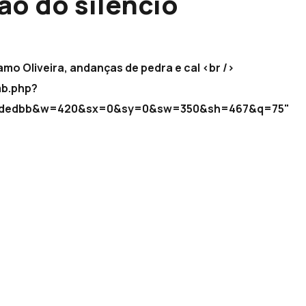
ão do silêncio
Álamo Oliveira, andanças de pedra e cal <br />
mb.php?
0e7dedbb&w=420&sx=0&sy=0&sw=350&sh=467&q=75"