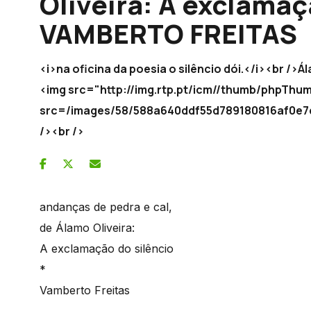
Oliveira: A exclamaç
VAMBERTO FREITAS
<i>na oficina da poesia o silêncio dói.</i><br />
<img src="http://img.rtp.pt/icm//thumb/phpThu
src=/images/58/588a640ddf55d789180816af
/><br />
andanças de pedra e cal,
de Álamo Oliveira:
A exclamação do silêncio
*
Vamberto Freitas