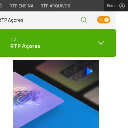
G
RTP ENSINA
RTP ARQUIVOS
Entrar
RTP Açores
TV
RTP Açores