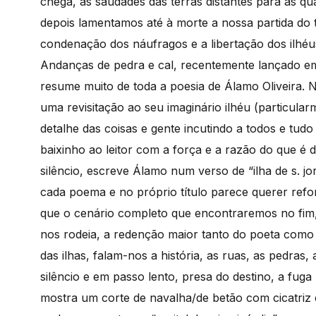
chega, as saudades das terras distantes para as qu
depois lamentamos até à morte a nossa partida do to
condenação dos náufragos e a libertação dos ilhéu
Andanças de pedra e cal, recentemente lançado e
resume muito de toda a poesia de Álamo Oliveira. 
uma revisitação ao seu imaginário ilhéu (particular
detalhe das coisas e gente incutindo a todos e tud
baixinho ao leitor com a força e a razão do que é 
silêncio, escreve Álamo num verso de “ilha de s. j
cada poema e no próprio título parece querer refor
que o cenário completo que encontraremos no fim
nos rodeia, a redenção maior tanto do poeta como 
das ilhas, falam-nos a história, as ruas, as pedras
silêncio e em passo lento, presa do destino, a fug
mostra um corte de navalha/de betão com cicatri