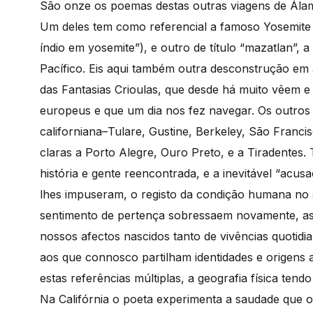
São onze os poemas destas outras viagens de Álam
Um deles tem como referencial a famoso Yosemite N
índio em yosemite”), e outro de título “mazatlan”,
Pacífico. Eis aqui também outra desconstrução em
das Fantasias Crioulas, que desde há muito vêem e
europeus e que um dia nos fez navegar. Os outros
californiana–Tulare, Gustine, Berkeley, São Franci
claras a Porto Alegre, Ouro Preto, e a Tiradentes
história e gente reencontrada, e a inevitável “acu
lhes impuseram, o registo da condição humana no 
sentimento de pertença sobressaem novamente, as n
nossos afectos nascidos tanto de vivências quotid
aos que connosco partilham identidades e origens a
estas referências múltiplas, a geografia física tend
Na Califórnia o poeta experimenta a saudade que 