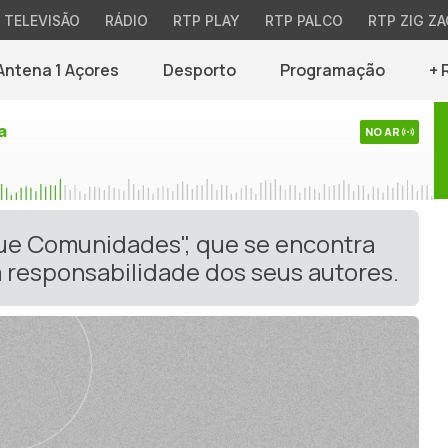
TELEVISÃO
RÁDIO
RTP PLAY
RTP PALCO
RTP ZIG ZA
Antena 1 Açores
Desporto
Programação
+ 
a
NO AR
gue Comunidades", que se encontra
 responsabilidade dos seus autores.