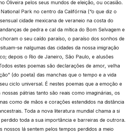
o Oliveira pelos seus mundos de eleição, ou ocasião.
ational Park no centro da Califórnia (“o que diz o
 a sensual cidade mexicana de veraneio na costa do
 andanças de pedra e cal da mítica do Bom Selvagem e
 choram o seu caído paraíso, o paraíso dos sonhos de
 situam-se nalgumas das cidades da nossa imigração
sco; depois o Rio de Janeiro, São Paulo, e alusões
. Todos estes poemas são declarações de amor, velha
sação” (do poeta) das manchas que o tempo e a vida
seu ciclo universal. É nestes poemas que a emoção e
ossas pátrias tanto são reais como imaginárias, os
ianas como de mãos e corações estendidos na distância
ncestrais. Toda a nova literatura mundial chama a si
o perdido toda a sua importância e barreiras de outrora.
os nossos lá sentem pelos tempos perdidos a meio