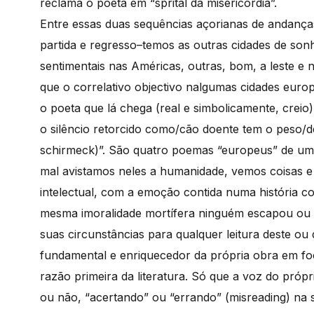
reclama o poeta em “sprital da misericórdia”.
Entre essas duas sequências açorianas de andanç
partida e regresso–temos as outras cidades de son
sentimentais nas Américas, outras, bom, a leste e
que o correlativo objectivo nalgumas cidades europ
o poeta que lá chega (real e simbolicamente, creio
o silêncio retorcido como/cão doente tem o peso/de
schirmeck)”. São quatro poemas “europeus” de um a
mal avistamos neles a humanidade, vemos coisas e
intelectual, com a emoção contida numa história 
mesma imoralidade mortífera ninguém escapou ou 
suas circunstâncias para qualquer leitura deste ou 
fundamental e enriquecedor da própria obra em foc
razão primeira da literatura. Só que a voz do própri
ou não, “acertando” ou “errando” (misreading) na s