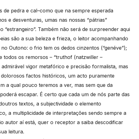
as de pedra e cal–como que na sempre esperada
hos e desventuras, umas nas nossas “pátrias”
 no “estrangeiro”. Também não será de surpreender aqui
eias são a sua beleza e frieza, o leitor acompanhando
) no Outono: o frio tem os dedos cinzentos (“genéve”);
 todos os remorsos – “truthof (natzwiller –
dmirável vigor metafórico e precisão formalista, mas
 dolorosos factos históricos, um acto puramente
com a qual pouco teremos a ver, mas sem que da
poderá escapar. É certo que cada um de nós parte das
doutros textos, a subjectividade o elemento
o, a multiplicidade de interpretações sendo sempre a
o autor aí está, quer o receptor a saiba descodificar
ua leitura.