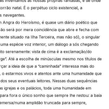
ais inventamos as nossas próprias fantasias, e de onde
rrão natal. É o perpétuo ciclo existencial, a
s navegantes.
m Angra do Heroísmo, é quase um diário poético que
Não será por mera coincidência que abre e fecha com
mente situado na Ilha Terceira, mas não só), o singular
o uma espécie voz interior, um diálogo a sós chegando
dito serenamente: vista de cima é a exclamação/do
orge”. Até a escolha de minúsculas mesmo nos títulos de
çar a ideia de que a “caminhada” interessa mais do
, o estarmos vivos e atentos ante uma humanidade que
dos seus eventuais leitores. Nessas duas sequências
, as igrejas e os palácios, toda uma humanidade em
a para fora o único sonho que sempre lhe restou: a baía
z emersa/numa amplidão truncada para sempre,