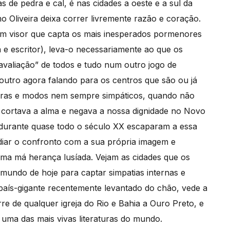
de pedra e cal, é nas cidades a oeste e a sul da
o Oliveira deixa correr livremente razão e coração.
 um visor que capta os mais inesperados pormenores
 e escritor), leva-o necessariamente ao que os
avaliação” de todos e tudo num outro jogo de
o outro agora falando para os centros que são ou já
avras e modos nem sempre simpáticos, quando não
s cortava a alma e negava a nossa dignidade no Novo
s durante quase todo o século XX escaparam a essa
adiar o confronto com a sua própria imagem e
uma má herança lusíada. Vejam as cidades que os
mundo de hoje para captar simpatias internas e
 país-gigante recentemente levantado do chão, vede a
re de qualquer igreja do Rio e Bahia a Ouro Preto, e
uma das mais vivas literaturas do mundo.