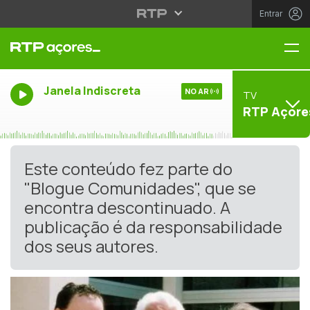
Entrar
Me
Janela Indiscreta
NO AR
TV
RTP Açore
Este conteúdo fez parte do
"Blogue Comunidades", que se
encontra descontinuado. A
publicação é da responsabilidade
dos seus autores.