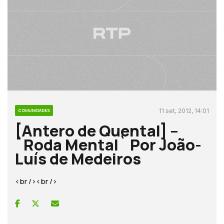
11 set, 2012, 14:01
COMUNIDADES
[Antero de Quental] –
`Roda Mental` Por João-
Luís de Medeiros
<br /><br />