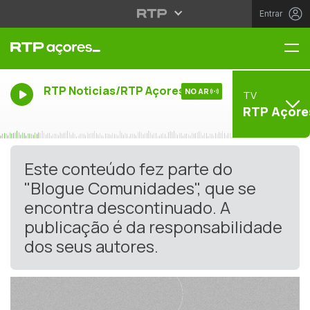
Entrar
Me
RTP Noticias/RTP Açores
NO AR
TV
RTP Açore
Este conteúdo fez parte do
"Blogue Comunidades", que se
encontra descontinuado. A
publicação é da responsabilidade
dos seus autores.