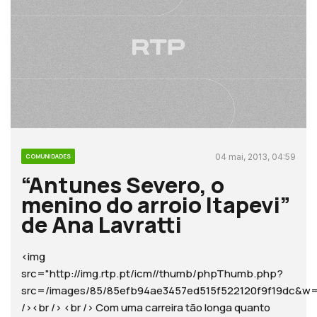
04 mai, 2013, 04:59
COMUNIDADES
“Antunes Severo, o
menino do arroio Itapevi”
de Ana Lavratti
<img
src="http://img.rtp.pt/icm//thumb/phpThumb.php?
src=/images/85/85efb94ae3457ed515f522120f9f19dc
/><br /> <br /> Com uma carreira tão longa quanto