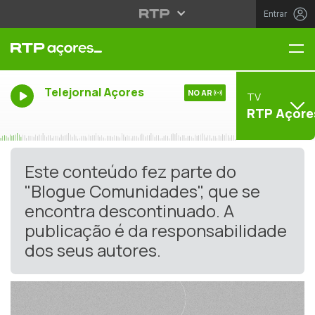
Entrar
Me
Telejornal Açores
NO AR
TV
RTP Açore
Este conteúdo fez parte do
"Blogue Comunidades", que se
encontra descontinuado. A
publicação é da responsabilidade
dos seus autores.