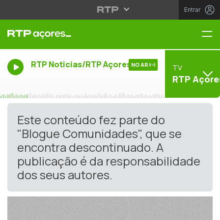
Entrar
Me
RTP Noticias/RTP Açores
NO AR
TV
RTP Açore
Este conteúdo fez parte do
"Blogue Comunidades", que se
encontra descontinuado. A
publicação é da responsabilidade
dos seus autores.