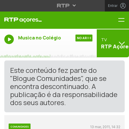
Entrar
Me
Musica no Colégio
NO AR
TV
RTP Açore
Este conteúdo fez parte do
"Blogue Comunidades", que se
encontra descontinuado. A
publicação é da responsabilidade
dos seus autores.
13 mar, 2011, 14:32
COMUNIDADES