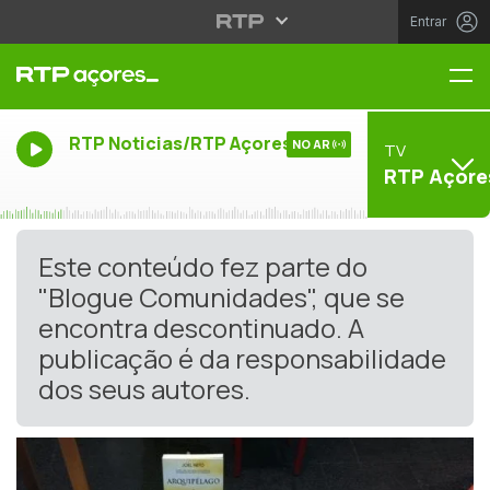
Entrar
Me
RTP Noticias/RTP Açores
NO AR
TV
RTP Açore
Este conteúdo fez parte do
"Blogue Comunidades", que se
encontra descontinuado. A
publicação é da responsabilidade
dos seus autores.