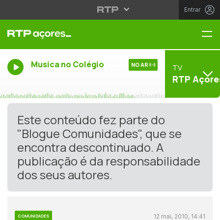
Entrar
Me
Musica no Colégio
NO AR
TV
RTP Açore
Este conteúdo fez parte do
"Blogue Comunidades", que se
encontra descontinuado. A
publicação é da responsabilidade
dos seus autores.
12 mai, 2010, 14:41
COMUNIDADES