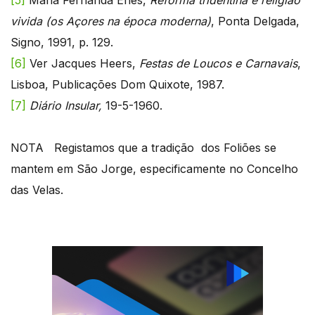
[5]
Maria Fernanda Enes,
Reforma tridentina e religião
vivida (os Açores na época moderna)
, Ponta Delgada,
Signo, 1991, p. 129.
[6]
Ver Jacques Heers,
Festas de Loucos e Carnavais
,
Lisboa, Publicações Dom Quixote, 1987.
[7]
Diário Insular,
19-5-1960.
NOTA Registamos que a tradição dos Foliões se
mantem em São Jorge, especificamente no Concelho
das Velas.