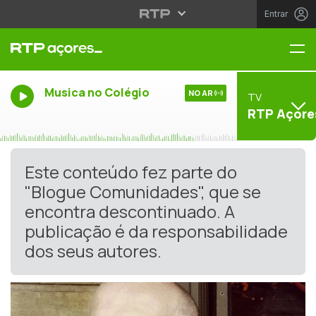
Entrar
Me
Musica no Colégio
NO AR
TV
RTP Açore
Este conteúdo fez parte do
"Blogue Comunidades", que se
encontra descontinuado. A
publicação é da responsabilidade
dos seus autores.