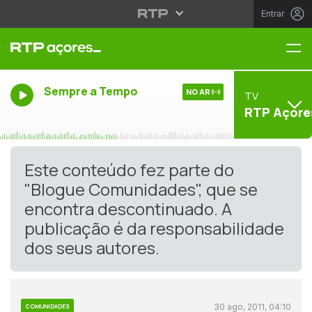
Entrar
Me
Sempre a Tempo
NO AR
TV
RTP Açore
Este conteúdo fez parte do
"Blogue Comunidades", que se
encontra descontinuado. A
publicação é da responsabilidade
dos seus autores.
30 ago, 2011, 04:10
COMUNIDADES