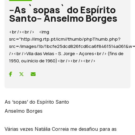
–As `sopas` do Espírito
Santo– Anselmo Borges
<br /><br /> <img
src="http://img.rtp.pt/icm//thumb/phpThumb.php?
src=/images/1b/1bcfe25dcd826fcd6ca6f8461514a061
/><br />Vila das Velas - S. Jorge - Açores<br /> (fins de
1950, ou início de 1960)<br /><br /><br />
As ‘sopas’ do Espírito Santo
Anselmo Borges
Várias vezes Natália Correia me desafiou para as