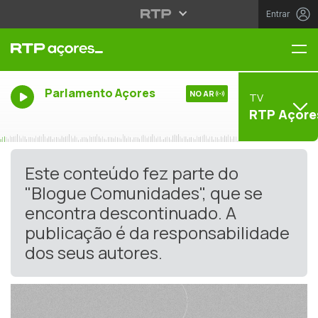
Entrar
Me
Parlamento Açores
NO AR
TV
RTP Açore
Este conteúdo fez parte do
"Blogue Comunidades", que se
encontra descontinuado. A
publicação é da responsabilidade
dos seus autores.