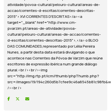
atividade/povoa-cultural/pelouro-cultural/areas-de-
accao/correntes-d-escritas/correntes-descritas-
2015"> XVI CORRENTES D'ESCRITAS</a><a
target="_blank" href="http://www.cm-
pvarzim.pt/areas-de-atividade/povoa-
cultural/pelouro-cultural/areas-de-accao/correntes-
d-escritas/correntes-descritas-2015">,</a> o BLOG
DAS COMUNIDADES,representado por Lélia Pereira
Nunes, a partir desta data estará divulgando o que
acontece nas Correntes da Póvoa de Varzim que reúne
escritores de expressão ibérica num grande diálogo
plural.<br /><br /><img
src="http://img.rtp.pt/icm//thumb/phpThumb.php?
src=/images/19/194c260d5b7cfee9c46a8545b81c98f
/><br />