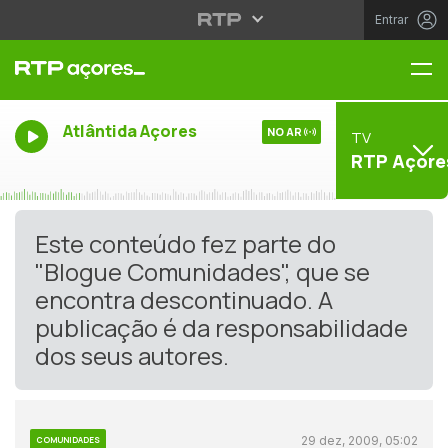
Entrar
Me
Atlântida Açores
NO AR
TV
RTP Açore
Este conteúdo fez parte do
"Blogue Comunidades", que se
encontra descontinuado. A
publicação é da responsabilidade
dos seus autores.
29 dez, 2009, 05:02
COMUNIDADES