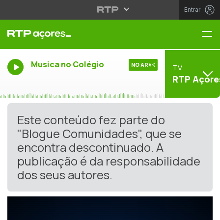
Entrar
Me
Musica no Colégio
NO AR
TV
RTP Açore
Este conteúdo fez parte do
"Blogue Comunidades", que se
encontra descontinuado. A
publicação é da responsabilidade
dos seus autores.