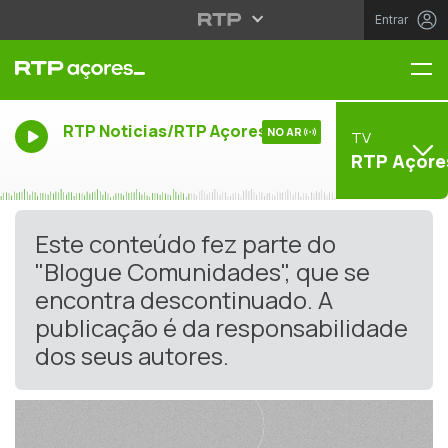
Entrar
Me
RTP Noticias/RTP Açores
NO AR
TV
RTP Açore
Este conteúdo fez parte do
"Blogue Comunidades", que se
encontra descontinuado. A
publicação é da responsabilidade
dos seus autores.